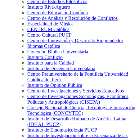
Centro de Estudios Filosóficos
Instituto Riva-Agüero
Centro de Educación Contínua
Centro de Análisis y Resolución de Conflictos
Especialidad de Música
CENTRUM Católica
Centro Cultural PUCP
Centro de Innovación y Desarrollo Emprendedor
Idiomas Católica
Conexión Bíblica Universitaria
Instituto Confucio
Instituto para la Calidad
Instituto de Docencia Universitaria
Centro Preuniversitario de la Pontificia Universidad
Católica del Perú
Instituto de Opinión Pública
Centro de Investigaciones y Servicios Educativos
Centro de Investigaciones Sociológicas, Económica
Políticas y Antropológicas (CISEPA)
Consejo Nacional de Ciencia, Tecnología e Innovación
Tecnológica (CONCYTEC)
Instituto de Desarrollo Humano de América Latina
(IDHAL-PUCP)
Instituto de Etnomusicología PUCP
Instituto de Investigación sobre la Enseñanza de las