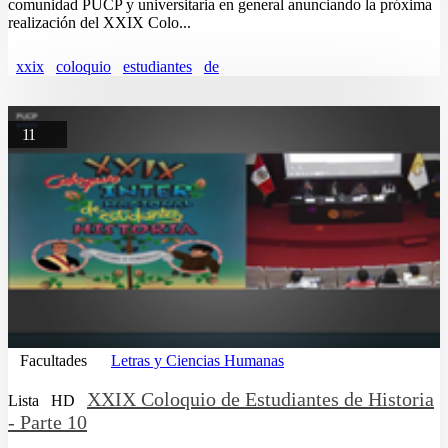
comunidad PUCP y universitaria en general anunciando la próxima
realización del XXIX Colo...
xxix
coloquio
estudiantes
de
11
Facultades
Letras y Ciencias Humanas
XXIX Coloquio de Estudiantes de Historia
Lista
HD
- Parte 10