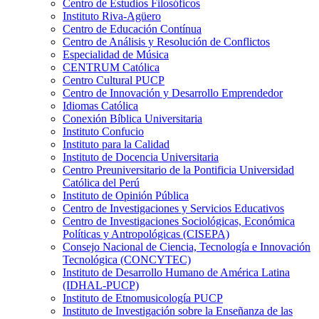
Centro de Estudios Filosóficos
Instituto Riva-Agüero
Centro de Educación Contínua
Centro de Análisis y Resolución de Conflictos
Especialidad de Música
CENTRUM Católica
Centro Cultural PUCP
Centro de Innovación y Desarrollo Emprendedor
Idiomas Católica
Conexión Bíblica Universitaria
Instituto Confucio
Instituto para la Calidad
Instituto de Docencia Universitaria
Centro Preuniversitario de la Pontificia Universidad
Católica del Perú
Instituto de Opinión Pública
Centro de Investigaciones y Servicios Educativos
Centro de Investigaciones Sociológicas, Económica
Políticas y Antropológicas (CISEPA)
Consejo Nacional de Ciencia, Tecnología e Innovación
Tecnológica (CONCYTEC)
Instituto de Desarrollo Humano de América Latina
(IDHAL-PUCP)
Instituto de Etnomusicología PUCP
Instituto de Investigación sobre la Enseñanza de las