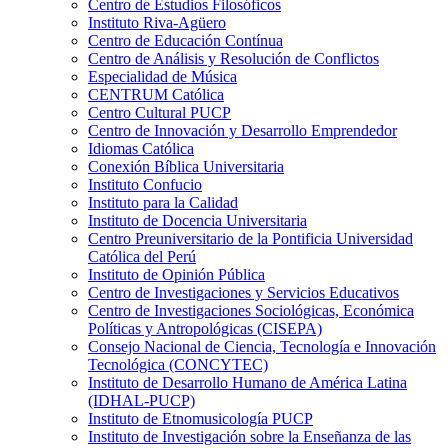
Centro de Estudios Filosóficos
Instituto Riva-Agüero
Centro de Educación Contínua
Centro de Análisis y Resolución de Conflictos
Especialidad de Música
CENTRUM Católica
Centro Cultural PUCP
Centro de Innovación y Desarrollo Emprendedor
Idiomas Católica
Conexión Bíblica Universitaria
Instituto Confucio
Instituto para la Calidad
Instituto de Docencia Universitaria
Centro Preuniversitario de la Pontificia Universidad
Católica del Perú
Instituto de Opinión Pública
Centro de Investigaciones y Servicios Educativos
Centro de Investigaciones Sociológicas, Económica
Políticas y Antropológicas (CISEPA)
Consejo Nacional de Ciencia, Tecnología e Innovación
Tecnológica (CONCYTEC)
Instituto de Desarrollo Humano de América Latina
(IDHAL-PUCP)
Instituto de Etnomusicología PUCP
Instituto de Investigación sobre la Enseñanza de las