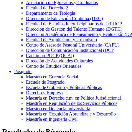
Asociación de Egresados y Graduados
Facultad de Derecho 2
Departamento de Teología
Dirección de Educación Continua (DEC)
Facultad de Estudios Interdisciplinarios de la PUCP
Dirección de Gestión del Talento Humano (DGTH)
Dirección Académica de Planeamiento y Evaluación (D
Facultad de Arquitectura y Urbanismo
Centro de Asesoría Pastoral Universitaria (CAPU)
Dirección de Comunicación Institucional (DCI)
Cachimbo PUCP (OCAI)
Dirección de Actividades Culturales
Centro de Estudios Orientales
Posgrado
Maestría en Gerencia Social
Escuela de Posgrado
Escuela de Gobierno y Políticas Públicas
Derecho y Empresa
Maestría en Derecho c.m. en Política Jurisdiccional
Maestría en Regulación de los Servicios Públicos
Maestría en Docencia universitaria
Maestría en Cognición Aprendizaje y Desarrollo
Maestría en Ingeniería Civil
Resultados de Búsqueda