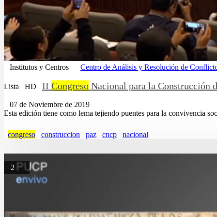
Institutos y Centros
Centro de Análisis y Resolución de Conflict
II
Congreso
Nacional para la Construcción 
Lista
HD
07 de Noviembre de 2019
Esta edición tiene como lema tejiendo puentes para la convivencia so
congreso
construccion
paz
cncp
nacional
2