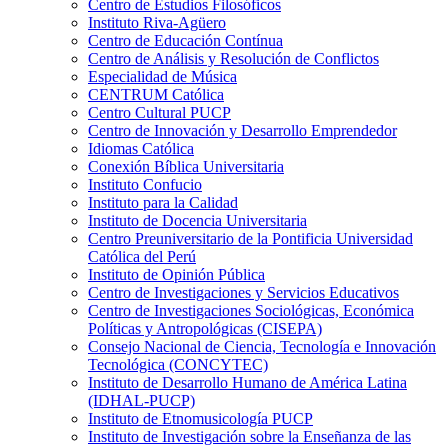
Centro de Estudios Filosóficos
Instituto Riva-Agüero
Centro de Educación Contínua
Centro de Análisis y Resolución de Conflictos
Especialidad de Música
CENTRUM Católica
Centro Cultural PUCP
Centro de Innovación y Desarrollo Emprendedor
Idiomas Católica
Conexión Bíblica Universitaria
Instituto Confucio
Instituto para la Calidad
Instituto de Docencia Universitaria
Centro Preuniversitario de la Pontificia Universidad
Católica del Perú
Instituto de Opinión Pública
Centro de Investigaciones y Servicios Educativos
Centro de Investigaciones Sociológicas, Económica
Políticas y Antropológicas (CISEPA)
Consejo Nacional de Ciencia, Tecnología e Innovación
Tecnológica (CONCYTEC)
Instituto de Desarrollo Humano de América Latina
(IDHAL-PUCP)
Instituto de Etnomusicología PUCP
Instituto de Investigación sobre la Enseñanza de las