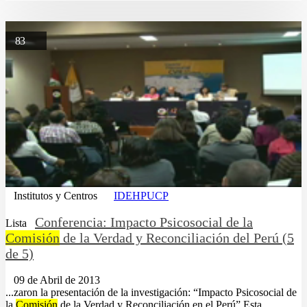
83
Institutos y Centros
IDEHPUCP
Conferencia: Impacto Psicosocial de la
Lista
Comisión
de la Verdad y Reconciliación del Perú (5
de 5)
09 de Abril de 2013
...zaron la presentación de la investigación: “Impacto Psicosocial de
la
Comisión
de la Verdad y Reconciliación en el Perú”.Esta