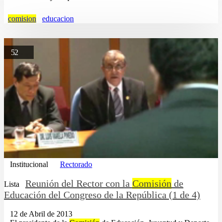
comision
educacion
52
Institucional
Rectorado
Reunión del Rector con la
Comisión
de
Lista
Educación del Congreso de la República (1 de 4)
12 de Abril de 2013