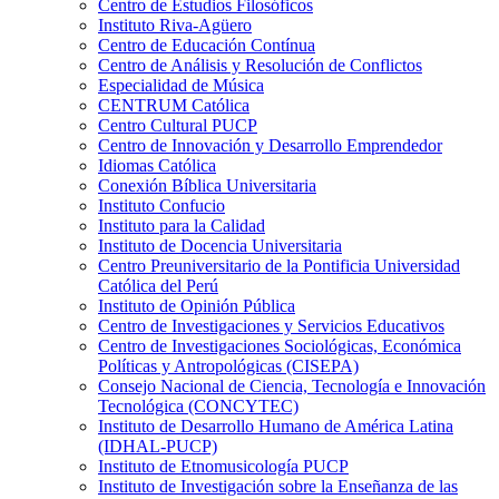
Centro de Estudios Filosóficos
Instituto Riva-Agüero
Centro de Educación Contínua
Centro de Análisis y Resolución de Conflictos
Especialidad de Música
CENTRUM Católica
Centro Cultural PUCP
Centro de Innovación y Desarrollo Emprendedor
Idiomas Católica
Conexión Bíblica Universitaria
Instituto Confucio
Instituto para la Calidad
Instituto de Docencia Universitaria
Centro Preuniversitario de la Pontificia Universidad
Católica del Perú
Instituto de Opinión Pública
Centro de Investigaciones y Servicios Educativos
Centro de Investigaciones Sociológicas, Económica
Políticas y Antropológicas (CISEPA)
Consejo Nacional de Ciencia, Tecnología e Innovación
Tecnológica (CONCYTEC)
Instituto de Desarrollo Humano de América Latina
(IDHAL-PUCP)
Instituto de Etnomusicología PUCP
Instituto de Investigación sobre la Enseñanza de las