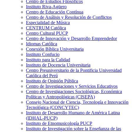
Centro de Estudios Filosóficos
Instituto Riva-Agüero
Centro de Educación Contínua
Centro de Análisis y Resolución de Conflictos
Especialidad de Música
CENTRUM Católica
Centro Cultural PUCP
Centro de Innovación y Desarrollo Emprendedor
Idiomas Católica
Conexión Bíblica Universitaria
Instituto Confucio
Instituto para la Calidad
Instituto de Docencia Universitaria
Centro Preuniversitario de la Pontificia Universidad
Católica del Perú
Instituto de Opinión Pública
Centro de Investigaciones y Servicios Educativos
Centro de Investigaciones Sociológicas, Económica
Políticas y Antropológicas (CISEPA)
Consejo Nacional de Ciencia, Tecnología e Innovación
Tecnológica (CONCYTEC)
Instituto de Desarrollo Humano de América Latina
(IDHAL-PUCP)
Instituto de Etnomusicología PUCP
Instituto de Investigación sobre la Enseñanza de las