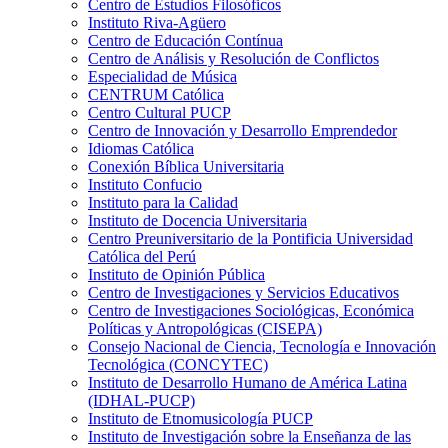
Centro de Estudios Filosóficos
Instituto Riva-Agüero
Centro de Educación Contínua
Centro de Análisis y Resolución de Conflictos
Especialidad de Música
CENTRUM Católica
Centro Cultural PUCP
Centro de Innovación y Desarrollo Emprendedor
Idiomas Católica
Conexión Bíblica Universitaria
Instituto Confucio
Instituto para la Calidad
Instituto de Docencia Universitaria
Centro Preuniversitario de la Pontificia Universidad
Católica del Perú
Instituto de Opinión Pública
Centro de Investigaciones y Servicios Educativos
Centro de Investigaciones Sociológicas, Económica
Políticas y Antropológicas (CISEPA)
Consejo Nacional de Ciencia, Tecnología e Innovación
Tecnológica (CONCYTEC)
Instituto de Desarrollo Humano de América Latina
(IDHAL-PUCP)
Instituto de Etnomusicología PUCP
Instituto de Investigación sobre la Enseñanza de las