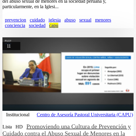
del abuso sexual de menores en la sociedad peruana y,
particularmente, en la Iglesi...
prevencion
cuidado
iglesia
abuso
sexual
menores
conciencia
sociedad
capu
11
Institucional
Centro de Asesoría Pastoral Universitaria (CAPU)
Promoviendo una Cultura de Prevención y
Lista
HD
Cuidado contra el Abuso Sexual de Menores en la