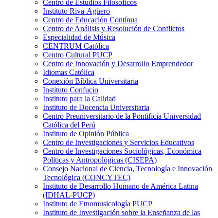
Centro de Estudios Filosóficos
Instituto Riva-Agüero
Centro de Educación Contínua
Centro de Análisis y Resolución de Conflictos
Especialidad de Música
CENTRUM Católica
Centro Cultural PUCP
Centro de Innovación y Desarrollo Emprendedor
Idiomas Católica
Conexión Bíblica Universitaria
Instituto Confucio
Instituto para la Calidad
Instituto de Docencia Universitaria
Centro Preuniversitario de la Pontificia Universidad
Católica del Perú
Instituto de Opinión Pública
Centro de Investigaciones y Servicios Educativos
Centro de Investigaciones Sociológicas, Económica
Políticas y Antropológicas (CISEPA)
Consejo Nacional de Ciencia, Tecnología e Innovación
Tecnológica (CONCYTEC)
Instituto de Desarrollo Humano de América Latina
(IDHAL-PUCP)
Instituto de Etnomusicología PUCP
Instituto de Investigación sobre la Enseñanza de las