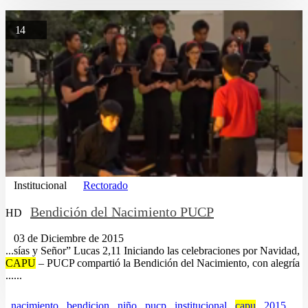
14
Institucional
Rectorado
Bendición del Nacimiento PUCP
HD
03 de Diciembre de 2015
...sías y Señor” Lucas 2,11 Iniciando las celebraciones por Navidad,
CAPU
– PUCP compartió la Bendición del Nacimiento, con alegría
......
nacimiento
bendicion
niño
pucp
institucional
capu
2015