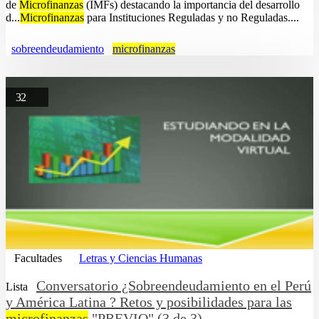
de
Microfinanzas
(IMFs) destacando la importancia del desarrollo
d...
Microfinanzas
para Instituciones Reguladas y no Reguladas....
sobreendeudamiento
microfinanzas
32
Facultades
Letras y Ciencias Humanas
Conversatorio ¿Sobreendeudamiento en el Perú
Lista
y América Latina ? Retos y posibilidades para las
microfinanzas
"PREVIO" (3 de 3)