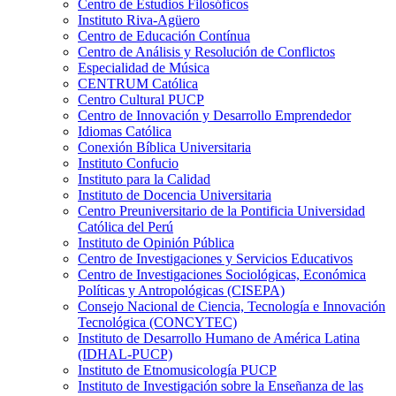
Centro de Estudios Filosóficos
Instituto Riva-Agüero
Centro de Educación Contínua
Centro de Análisis y Resolución de Conflictos
Especialidad de Música
CENTRUM Católica
Centro Cultural PUCP
Centro de Innovación y Desarrollo Emprendedor
Idiomas Católica
Conexión Bíblica Universitaria
Instituto Confucio
Instituto para la Calidad
Instituto de Docencia Universitaria
Centro Preuniversitario de la Pontificia Universidad
Católica del Perú
Instituto de Opinión Pública
Centro de Investigaciones y Servicios Educativos
Centro de Investigaciones Sociológicas, Económica
Políticas y Antropológicas (CISEPA)
Consejo Nacional de Ciencia, Tecnología e Innovación
Tecnológica (CONCYTEC)
Instituto de Desarrollo Humano de América Latina
(IDHAL-PUCP)
Instituto de Etnomusicología PUCP
Instituto de Investigación sobre la Enseñanza de las