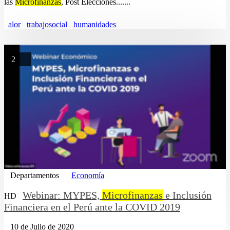
las
Microfinanzas
, Post Elecciones.......
alor
trabajosocial
humanidades
2
Departamentos
Economía
Webinar: MYPES,
Microfinanzas
e Inclusión
HD
Financiera en el Perú ante la COVID 2019
10 de Julio de 2020