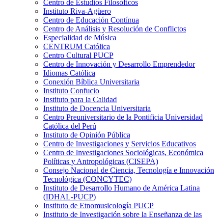
Centro de Estudios Filosóficos
Instituto Riva-Agüero
Centro de Educación Contínua
Centro de Análisis y Resolución de Conflictos
Especialidad de Música
CENTRUM Católica
Centro Cultural PUCP
Centro de Innovación y Desarrollo Emprendedor
Idiomas Católica
Conexión Bíblica Universitaria
Instituto Confucio
Instituto para la Calidad
Instituto de Docencia Universitaria
Centro Preuniversitario de la Pontificia Universidad
Católica del Perú
Instituto de Opinión Pública
Centro de Investigaciones y Servicios Educativos
Centro de Investigaciones Sociológicas, Económica
Políticas y Antropológicas (CISEPA)
Consejo Nacional de Ciencia, Tecnología e Innovación
Tecnológica (CONCYTEC)
Instituto de Desarrollo Humano de América Latina
(IDHAL-PUCP)
Instituto de Etnomusicología PUCP
Instituto de Investigación sobre la Enseñanza de las