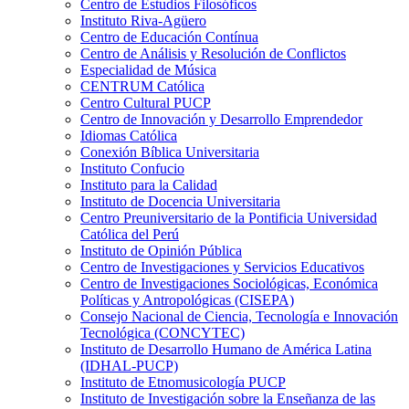
Centro de Estudios Filosóficos
Instituto Riva-Agüero
Centro de Educación Contínua
Centro de Análisis y Resolución de Conflictos
Especialidad de Música
CENTRUM Católica
Centro Cultural PUCP
Centro de Innovación y Desarrollo Emprendedor
Idiomas Católica
Conexión Bíblica Universitaria
Instituto Confucio
Instituto para la Calidad
Instituto de Docencia Universitaria
Centro Preuniversitario de la Pontificia Universidad
Católica del Perú
Instituto de Opinión Pública
Centro de Investigaciones y Servicios Educativos
Centro de Investigaciones Sociológicas, Económica
Políticas y Antropológicas (CISEPA)
Consejo Nacional de Ciencia, Tecnología e Innovación
Tecnológica (CONCYTEC)
Instituto de Desarrollo Humano de América Latina
(IDHAL-PUCP)
Instituto de Etnomusicología PUCP
Instituto de Investigación sobre la Enseñanza de las