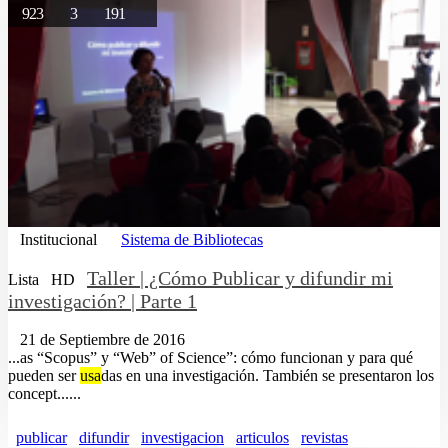
923
3
191
Institucional
Sistema de Bibliotecas
Taller | ¿Cómo Publicar y difundir mi
Lista
HD
investigación? | Parte 1
21 de Septiembre de 2016
...as “Scopus” y “Web” of Science”: cómo funcionan y para qué
pueden ser
usa
das en una investigación. También se presentaron los
concept......
publicar
difundir
investigacion
articulos
revistas