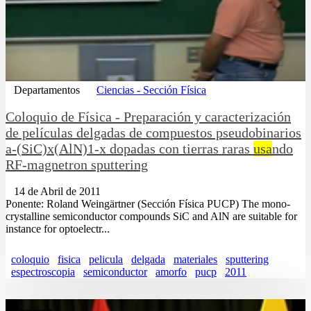
Departamentos
Ciencias - Sección Física
Coloquio de Física - Preparación y caracterización
de películas delgadas de compuestos pseudobinarios
a-(SiC)x(AlN)1-x dopadas con tierras raras
usa
ndo
RF-magnetron sputtering
14 de Abril de 2011
Ponente: Roland Weingärtner (Sección Física PUCP) The mono-
crystalline semiconductor compounds SiC and AlN are suitable for
instance for optoelectr...
coloquio
fisica
pelicula
delgada
materiales
sputtering
espectroscopia
semiconductor
amorfo
pucp
2011