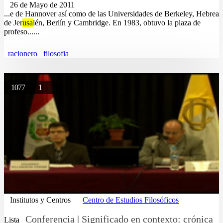
26 de Mayo de 2011
...e de Hannover así como de las Universidades de Berkeley, Hebrea
de Jer
usa
lén, Berlín y Cambridge. En 1983, obtuvo la plaza de
profeso......
racionero
filosofia
1077
1
Institutos y Centros
Centro de Estudios Filosóficos
Conferencia | Significado en contexto: crónica
Lista