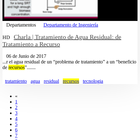
Departamentos
Departamento de Ingeniería
Charla | Tratamiento de Agua Residual: de
HD
Tratamiento a Recurso
06 de Junio de 2017
...r el agua residual de un “problema de tratamiento” a un “beneficio
de
recursos
”.......
tratamiento
agua
residual
recursos
tecnologia
«
1
2
3
4
5
6
7