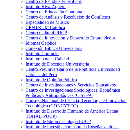
Centro de Estudios Filosóficos
Instituto Riva-Agüero
Centro de Educación Contínua
Centro de Análisis y Resolución de Conflictos
Especialidad de Música
CENTRUM Católica
Centro Cultural PUCP
Centro de Innovación y Desarrollo Emprendedor
Idiomas Católica
Conexión Bíblica Universitaria
Instituto Confucio
Instituto para la Calidad
Instituto de Docencia Universitaria
Centro Preuniversitario de la Pontificia Universidad
Católica del Perú
Instituto de Opinión Pública
Centro de Investigaciones y Servicios Educativos
Centro de Investigaciones Sociológicas, Económica
Políticas y Antropológicas (CISEPA)
Consejo Nacional de Ciencia, Tecnología e Innovación
Tecnológica (CONCYTEC)
Instituto de Desarrollo Humano de América Latina
(IDHAL-PUCP)
Instituto de Etnomusicología PUCP
Instituto de Investigación sobre la Enseñanza de las