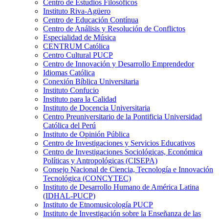
Centro de Estudios Filosóficos
Instituto Riva-Agüero
Centro de Educación Contínua
Centro de Análisis y Resolución de Conflictos
Especialidad de Música
CENTRUM Católica
Centro Cultural PUCP
Centro de Innovación y Desarrollo Emprendedor
Idiomas Católica
Conexión Bíblica Universitaria
Instituto Confucio
Instituto para la Calidad
Instituto de Docencia Universitaria
Centro Preuniversitario de la Pontificia Universidad
Católica del Perú
Instituto de Opinión Pública
Centro de Investigaciones y Servicios Educativos
Centro de Investigaciones Sociológicas, Económica
Políticas y Antropológicas (CISEPA)
Consejo Nacional de Ciencia, Tecnología e Innovación
Tecnológica (CONCYTEC)
Instituto de Desarrollo Humano de América Latina
(IDHAL-PUCP)
Instituto de Etnomusicología PUCP
Instituto de Investigación sobre la Enseñanza de las