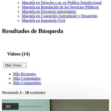
Maestría en Derecho c.m. en Política Jurisdiccional
Maestría en Regulación de los Servicios Públicos
Maestría en Docencia universitaria
Maestría en Cognición Aprendizaje y Desarrollo
Maestría en Ingeniería Civil
Resultados de Búsqueda
Videos (14)
Más Vistos
Más Recientes
Más Comentados
Más Compartidos
Mostrando
1 - 10
resultados
301