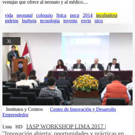
ventajas que ofrece al neonato y al médico....
vida
neonatal
coloquio
fisica
pucp
2014
incubadora
gidems
burbuja
tecnologia
invento
esvin
nicu
31
Institutos y Centros
Centro de Innovación y Desarrollo
Emprendedor
IASP WORKSHOP LIMA 2017 |
Lista
HD
"Innovación abierta: oportunidades y prácticas en