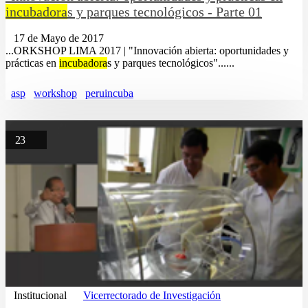
incubadora
s y parques tecnológicos - Parte 01
17 de Mayo de 2017
...ORKSHOP LIMA 2017 | "Innovación abierta: oportunidades y
prácticas en
incubadora
s y parques tecnológicos"......
asp
workshop
peruincuba
23
Institucional
Vicerrectorado de Investigación