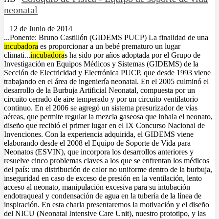
neonatal
12 de Junio de 2014
...Ponente: Bruno Castillón (GIDEMS PUCP) La finalidad de una
incubadora
es proporcionar a un bebé prematuro un lugar
climati...
incubadora
s ha sido por años adoptada por el Grupo de
Investigación en Equipos Médicos y Sistemas (GIDEMS) de la
Sección de Electricidad y Electrónica PUCP, que desde 1993 viene
trabajando en el área de ingeniería neonatal. En el 2005 culminó el
desarrollo de la Burbuja Artificial Neonatal, compuesta por un
circuito cerrado de aire temperado y por un circuito ventilatorio
continuo. En el 2006 se agregó un sistema presurizador de vías
aéreas, que permite regular la mezcla gaseosa que inhala el neonato,
diseño que recibió el primer lugar en el IX Concurso Nacional de
Invenciones. Con la experiencia adquirida, el GIDEMS viene
elaborando desde el 2008 el Equipo de Soporte de Vida para
Neonatos (ESVIN), que incorpora los desarrollos anteriores y
resuelve cinco problemas claves a los que se enfrentan los médicos
del país: una distribución de calor no uniforme dentro de la burbuja,
inseguridad en caso de exceso de presión en la ventilación, lento
acceso al neonato, manipulación excesiva para su intubación
endotraqueal y condensación de agua en la tubería de la línea de
inspiración. En esta charla presentaremos la motivación y el diseño
del NICU (Neonatal Intensive Care Unit), nuestro prototipo, y las