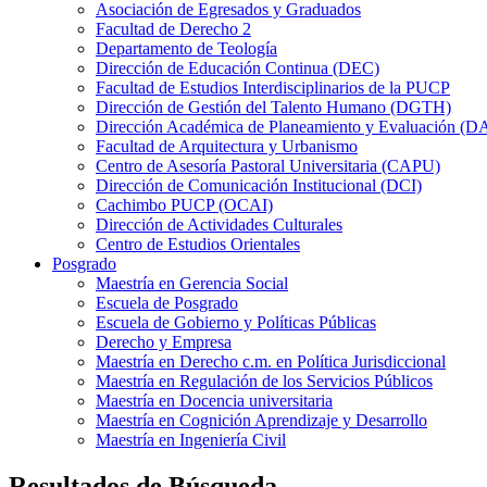
Asociación de Egresados y Graduados
Facultad de Derecho 2
Departamento de Teología
Dirección de Educación Continua (DEC)
Facultad de Estudios Interdisciplinarios de la PUCP
Dirección de Gestión del Talento Humano (DGTH)
Dirección Académica de Planeamiento y Evaluación (D
Facultad de Arquitectura y Urbanismo
Centro de Asesoría Pastoral Universitaria (CAPU)
Dirección de Comunicación Institucional (DCI)
Cachimbo PUCP (OCAI)
Dirección de Actividades Culturales
Centro de Estudios Orientales
Posgrado
Maestría en Gerencia Social
Escuela de Posgrado
Escuela de Gobierno y Políticas Públicas
Derecho y Empresa
Maestría en Derecho c.m. en Política Jurisdiccional
Maestría en Regulación de los Servicios Públicos
Maestría en Docencia universitaria
Maestría en Cognición Aprendizaje y Desarrollo
Maestría en Ingeniería Civil
Resultados de Búsqueda