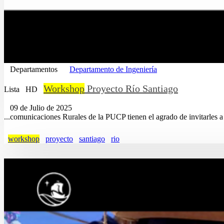
Departamentos
Departamento de Ingeniería
Workshop
Proyecto Río Santiago
Lista
HD
09 de Julio de 2025
...comunicaciones Rurales de la PUCP tienen el agrado de invitarles 
workshop
proyecto
santiago
rio