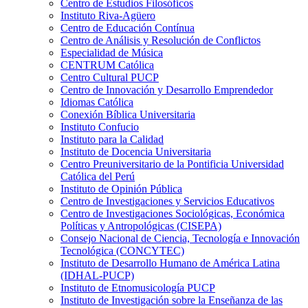
Centro de Estudios Filosóficos
Instituto Riva-Agüero
Centro de Educación Contínua
Centro de Análisis y Resolución de Conflictos
Especialidad de Música
CENTRUM Católica
Centro Cultural PUCP
Centro de Innovación y Desarrollo Emprendedor
Idiomas Católica
Conexión Bíblica Universitaria
Instituto Confucio
Instituto para la Calidad
Instituto de Docencia Universitaria
Centro Preuniversitario de la Pontificia Universidad
Católica del Perú
Instituto de Opinión Pública
Centro de Investigaciones y Servicios Educativos
Centro de Investigaciones Sociológicas, Económica
Políticas y Antropológicas (CISEPA)
Consejo Nacional de Ciencia, Tecnología e Innovación
Tecnológica (CONCYTEC)
Instituto de Desarrollo Humano de América Latina
(IDHAL-PUCP)
Instituto de Etnomusicología PUCP
Instituto de Investigación sobre la Enseñanza de las