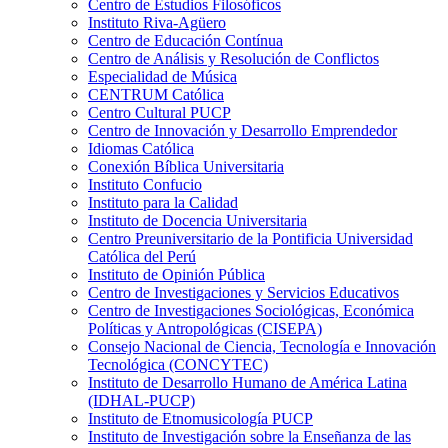
Centro de Estudios Filosóficos
Instituto Riva-Agüero
Centro de Educación Contínua
Centro de Análisis y Resolución de Conflictos
Especialidad de Música
CENTRUM Católica
Centro Cultural PUCP
Centro de Innovación y Desarrollo Emprendedor
Idiomas Católica
Conexión Bíblica Universitaria
Instituto Confucio
Instituto para la Calidad
Instituto de Docencia Universitaria
Centro Preuniversitario de la Pontificia Universidad
Católica del Perú
Instituto de Opinión Pública
Centro de Investigaciones y Servicios Educativos
Centro de Investigaciones Sociológicas, Económica
Políticas y Antropológicas (CISEPA)
Consejo Nacional de Ciencia, Tecnología e Innovación
Tecnológica (CONCYTEC)
Instituto de Desarrollo Humano de América Latina
(IDHAL-PUCP)
Instituto de Etnomusicología PUCP
Instituto de Investigación sobre la Enseñanza de las