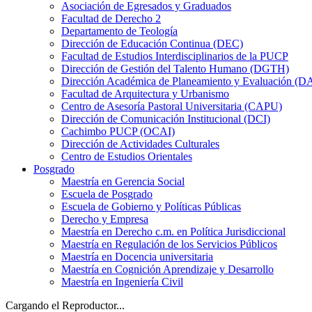
Asociación de Egresados y Graduados
Facultad de Derecho 2
Departamento de Teología
Dirección de Educación Continua (DEC)
Facultad de Estudios Interdisciplinarios de la PUCP
Dirección de Gestión del Talento Humano (DGTH)
Dirección Académica de Planeamiento y Evaluación (D
Facultad de Arquitectura y Urbanismo
Centro de Asesoría Pastoral Universitaria (CAPU)
Dirección de Comunicación Institucional (DCI)
Cachimbo PUCP (OCAI)
Dirección de Actividades Culturales
Centro de Estudios Orientales
Posgrado
Maestría en Gerencia Social
Escuela de Posgrado
Escuela de Gobierno y Políticas Públicas
Derecho y Empresa
Maestría en Derecho c.m. en Política Jurisdiccional
Maestría en Regulación de los Servicios Públicos
Maestría en Docencia universitaria
Maestría en Cognición Aprendizaje y Desarrollo
Maestría en Ingeniería Civil
Cargando el Reproductor...