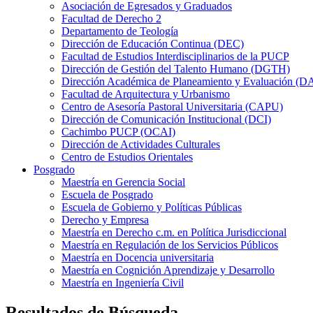
Asociación de Egresados y Graduados
Facultad de Derecho 2
Departamento de Teología
Dirección de Educación Continua (DEC)
Facultad de Estudios Interdisciplinarios de la PUCP
Dirección de Gestión del Talento Humano (DGTH)
Dirección Académica de Planeamiento y Evaluación (D
Facultad de Arquitectura y Urbanismo
Centro de Asesoría Pastoral Universitaria (CAPU)
Dirección de Comunicación Institucional (DCI)
Cachimbo PUCP (OCAI)
Dirección de Actividades Culturales
Centro de Estudios Orientales
Posgrado
Maestría en Gerencia Social
Escuela de Posgrado
Escuela de Gobierno y Políticas Públicas
Derecho y Empresa
Maestría en Derecho c.m. en Política Jurisdiccional
Maestría en Regulación de los Servicios Públicos
Maestría en Docencia universitaria
Maestría en Cognición Aprendizaje y Desarrollo
Maestría en Ingeniería Civil
Resultados de Búsqueda