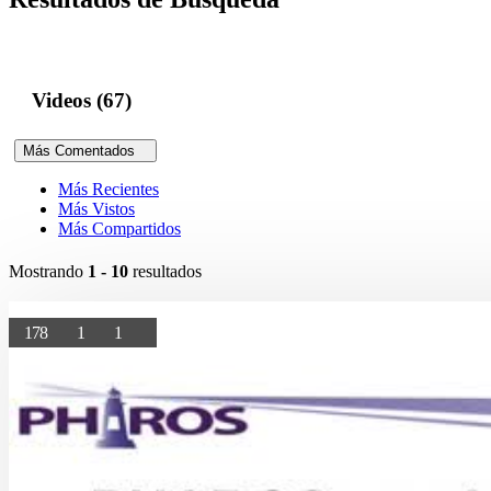
Videos (67)
Más Comentados
Más Recientes
Más Vistos
Más Compartidos
Mostrando
1 - 10
resultados
178
1
1