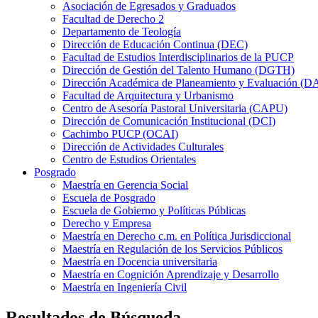
Asociación de Egresados y Graduados
Facultad de Derecho 2
Departamento de Teología
Dirección de Educación Continua (DEC)
Facultad de Estudios Interdisciplinarios de la PUCP
Dirección de Gestión del Talento Humano (DGTH)
Dirección Académica de Planeamiento y Evaluación (D
Facultad de Arquitectura y Urbanismo
Centro de Asesoría Pastoral Universitaria (CAPU)
Dirección de Comunicación Institucional (DCI)
Cachimbo PUCP (OCAI)
Dirección de Actividades Culturales
Centro de Estudios Orientales
Posgrado
Maestría en Gerencia Social
Escuela de Posgrado
Escuela de Gobierno y Políticas Públicas
Derecho y Empresa
Maestría en Derecho c.m. en Política Jurisdiccional
Maestría en Regulación de los Servicios Públicos
Maestría en Docencia universitaria
Maestría en Cognición Aprendizaje y Desarrollo
Maestría en Ingeniería Civil
Resultados de Búsqueda