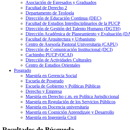
Asociación de Egresados y Graduados
Facultad de Derecho 2
Departamento de Teología
Dirección de Educación Continua (DEC)
Facultad de Estudios Interdisciplinarios de la PUCP
Dirección de Gestión del Talento Humano (DGTH)
Dirección Académica de Planeamiento y Evaluación (D
Facultad de Arquitectura y Urbanismo
Centro de Asesoría Pastoral Universitaria (CAPU)
Dirección de Comunicación Institucional (DCI)
Cachimbo PUCP (OCAI)
Dirección de Actividades Culturales
Centro de Estudios Orientales
Posgrado
Maestría en Gerencia Social
Escuela de Posgrado
Escuela de Gobierno y Políticas Públicas
Derecho y Empresa
Maestría en Derecho c.m. en Política Jurisdiccional
Maestría en Regulación de los Servicios Públicos
Maestría en Docencia universitaria
Maestría en Cognición Aprendizaje y Desarrollo
Maestría en Ingeniería Civil
Resultados de Búsqueda