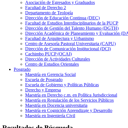
Asociación de Egresados y Graduados
Facultad de Derecho 2
Departamento de Teología
Dirección de Educación Continua (DEC)
Facultad de Estudios Interdisciplinarios de la PUCP
Dirección de Gestión del Talento Humano (DGTH)
Dirección Académica de Planeamiento y Evaluación (D
Facultad de Arquitectura y Urbanismo
Centro de Asesoría Pastoral Universitaria (CAPU)
Dirección de Comunicación Institucional (DCI)
Cachimbo PUCP (OCAI)
Dirección de Actividades Culturales
Centro de Estudios Orientales
Posgrado
Maestría en Gerencia Social
Escuela de Posgrado
Escuela de Gobierno y Políticas Públicas
Derecho y Empresa
Maestría en Derecho c.m. en Política Jurisdiccional
Maestría en Regulación de los Servicios Públicos
Maestría en Docencia universitaria
Maestría en Cognición Aprendizaje y Desarrollo
Maestría en Ingeniería Civil
Resultados de Búsqueda