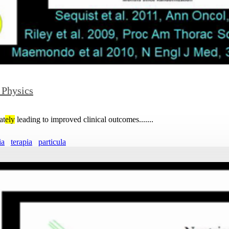
 Physics
at
ely
leading to improved clinical outcomes.......
ia
terapia
particula