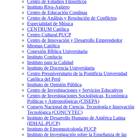
Centro de Estudios Filosóficos
Instituto Riva-Agüero
Centro de Educación Contínua
Centro de Análisis y Resolución de Conflictos
Especialidad de Música
CENTRUM Católica
Centro Cultural PUCP
Centro de Innovación y Desarrollo Emprendedor
Idiomas Católica
Conexión Bíblica Universitaria
Instituto Confucio
Instituto para la Calidad
Instituto de Docencia Universitaria
Centro Preuniversitario de la Pontificia Universidad
Católica del Perú
Instituto de Opinión Pública
Centro de Investigaciones y Servicios Educativos
Centro de Investigaciones Sociológicas, Económica
Políticas y Antropológicas (CISEPA)
Consejo Nacional de Ciencia, Tecnología e Innovación
Tecnológica (CONCYTEC)
Instituto de Desarrollo Humano de América Latina
(IDHAL-PUCP)
Instituto de Etnomusicología PUCP
Instituto de Investigación sobre la Enseñanza de las