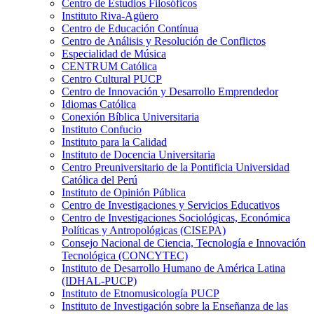
Centro de Estudios Filosóficos
Instituto Riva-Agüero
Centro de Educación Contínua
Centro de Análisis y Resolución de Conflictos
Especialidad de Música
CENTRUM Católica
Centro Cultural PUCP
Centro de Innovación y Desarrollo Emprendedor
Idiomas Católica
Conexión Bíblica Universitaria
Instituto Confucio
Instituto para la Calidad
Instituto de Docencia Universitaria
Centro Preuniversitario de la Pontificia Universidad
Católica del Perú
Instituto de Opinión Pública
Centro de Investigaciones y Servicios Educativos
Centro de Investigaciones Sociológicas, Económica
Políticas y Antropológicas (CISEPA)
Consejo Nacional de Ciencia, Tecnología e Innovación
Tecnológica (CONCYTEC)
Instituto de Desarrollo Humano de América Latina
(IDHAL-PUCP)
Instituto de Etnomusicología PUCP
Instituto de Investigación sobre la Enseñanza de las