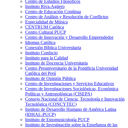
Centro de Estudios Filosóficos
Instituto Riva-Agüero
Centro de Educación Contínua
Centro de Análisis y Resolución de Conflictos
Especialidad de Música
CENTRUM Católica
Centro Cultural PUCP
Centro de Innovación y Desarrollo Emprendedor
Idiomas Católica
Conexión Bíblica Universitaria
Instituto Confucio
Instituto para la Calidad
Instituto de Docencia Universitaria
Centro Preuniversitario de la Pontificia Universidad
Católica del Perú
Instituto de Opinión Pública
Centro de Investigaciones y Servicios Educativos
Centro de Investigaciones Sociológicas, Económica
Políticas y Antropológicas (CISEPA)
Consejo Nacional de Ciencia, Tecnología e Innovación
Tecnológica (CONCYTEC)
Instituto de Desarrollo Humano de América Latina
(IDHAL-PUCP)
Instituto de Etnomusicología PUCP
Instituto de Investigación sobre la Enseñanza de las