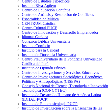
Centro de Estudios Filosóficos
Instituto Riva-Agüero
Centro de Educación Contínua
Centro de Análisis y Resolución de Conflictos
Especialidad de Música
CENTRUM Católica
Centro Cultural PUCP
Centro de Innovación y Desarrollo Emprendedor
Idiomas Católica
Conexión Bíblica Universitaria
Instituto Confucio
Instituto para la Calidad
Instituto de Docencia Universitaria
Centro Preuniversitario de la Pontificia Universidad
Católica del Perú
Instituto de Opinión Pública
Centro de Investigaciones y Servicios Educativos
Centro de Investigaciones Sociológicas, Económica
Políticas y Antropológicas (CISEPA)
Consejo Nacional de Ciencia, Tecnología e Innovación
Tecnológica (CONCYTEC)
Instituto de Desarrollo Humano de América Latina
(IDHAL-PUCP)
Instituto de Etnomusicología PUCP
Instituto de Investigación sobre la Enseñanza de las