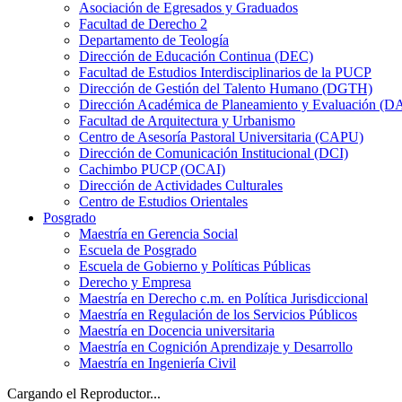
Asociación de Egresados y Graduados
Facultad de Derecho 2
Departamento de Teología
Dirección de Educación Continua (DEC)
Facultad de Estudios Interdisciplinarios de la PUCP
Dirección de Gestión del Talento Humano (DGTH)
Dirección Académica de Planeamiento y Evaluación (D
Facultad de Arquitectura y Urbanismo
Centro de Asesoría Pastoral Universitaria (CAPU)
Dirección de Comunicación Institucional (DCI)
Cachimbo PUCP (OCAI)
Dirección de Actividades Culturales
Centro de Estudios Orientales
Posgrado
Maestría en Gerencia Social
Escuela de Posgrado
Escuela de Gobierno y Políticas Públicas
Derecho y Empresa
Maestría en Derecho c.m. en Política Jurisdiccional
Maestría en Regulación de los Servicios Públicos
Maestría en Docencia universitaria
Maestría en Cognición Aprendizaje y Desarrollo
Maestría en Ingeniería Civil
Cargando el Reproductor...