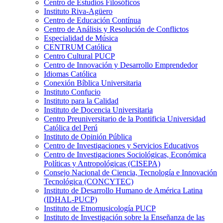
Centro de Estudios Filosóficos
Instituto Riva-Agüero
Centro de Educación Contínua
Centro de Análisis y Resolución de Conflictos
Especialidad de Música
CENTRUM Católica
Centro Cultural PUCP
Centro de Innovación y Desarrollo Emprendedor
Idiomas Católica
Conexión Bíblica Universitaria
Instituto Confucio
Instituto para la Calidad
Instituto de Docencia Universitaria
Centro Preuniversitario de la Pontificia Universidad
Católica del Perú
Instituto de Opinión Pública
Centro de Investigaciones y Servicios Educativos
Centro de Investigaciones Sociológicas, Económica
Políticas y Antropológicas (CISEPA)
Consejo Nacional de Ciencia, Tecnología e Innovación
Tecnológica (CONCYTEC)
Instituto de Desarrollo Humano de América Latina
(IDHAL-PUCP)
Instituto de Etnomusicología PUCP
Instituto de Investigación sobre la Enseñanza de las