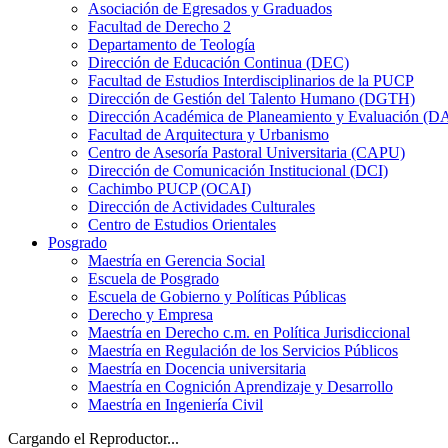
Asociación de Egresados y Graduados
Facultad de Derecho 2
Departamento de Teología
Dirección de Educación Continua (DEC)
Facultad de Estudios Interdisciplinarios de la PUCP
Dirección de Gestión del Talento Humano (DGTH)
Dirección Académica de Planeamiento y Evaluación (D
Facultad de Arquitectura y Urbanismo
Centro de Asesoría Pastoral Universitaria (CAPU)
Dirección de Comunicación Institucional (DCI)
Cachimbo PUCP (OCAI)
Dirección de Actividades Culturales
Centro de Estudios Orientales
Posgrado
Maestría en Gerencia Social
Escuela de Posgrado
Escuela de Gobierno y Políticas Públicas
Derecho y Empresa
Maestría en Derecho c.m. en Política Jurisdiccional
Maestría en Regulación de los Servicios Públicos
Maestría en Docencia universitaria
Maestría en Cognición Aprendizaje y Desarrollo
Maestría en Ingeniería Civil
Cargando el Reproductor...