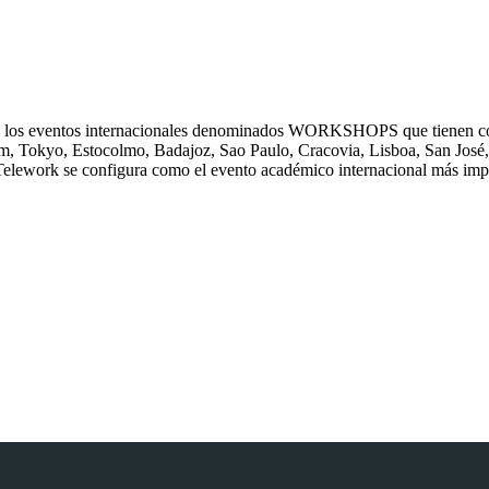
6 los eventos internacionales denominados WORKSHOPS que tienen como
, Tokyo, Estocolmo, Badajoz, Sao Paulo, Cracovia, Lisboa, San José, B
 Telework se configura como el evento académico internacional más impor