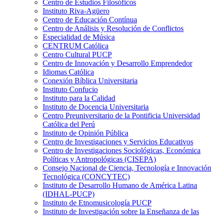
Centro de Estudios Filosóficos
Instituto Riva-Agüero
Centro de Educación Contínua
Centro de Análisis y Resolución de Conflictos
Especialidad de Música
CENTRUM Católica
Centro Cultural PUCP
Centro de Innovación y Desarrollo Emprendedor
Idiomas Católica
Conexión Bíblica Universitaria
Instituto Confucio
Instituto para la Calidad
Instituto de Docencia Universitaria
Centro Preuniversitario de la Pontificia Universidad
Católica del Perú
Instituto de Opinión Pública
Centro de Investigaciones y Servicios Educativos
Centro de Investigaciones Sociológicas, Económica
Políticas y Antropológicas (CISEPA)
Consejo Nacional de Ciencia, Tecnología e Innovación
Tecnológica (CONCYTEC)
Instituto de Desarrollo Humano de América Latina
(IDHAL-PUCP)
Instituto de Etnomusicología PUCP
Instituto de Investigación sobre la Enseñanza de las