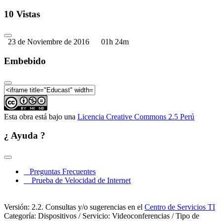
Telework 2016 - XXI International ITA Workshop
(Parte 04)
10 Vistas
Telework 2016 - XXI International ITA Workshop
(Parte 05)
23 de Noviembre de 2016
01h 24m
Telework 2016 - XXI International ITA Workshop
(Parte 06)
Embebido
Telework 2016 - XXI International ITA Workshop
(Parte 07)
Telework 2016 - XXI International ITA Workshop
(Parte 08)
Esta obra está bajo una
Licencia Creative Commons 2.5 Perú
Telework 2016 - XXI International ITA Workshop
(Parte 09)
¿ Ayuda ?
Telework 2016 - XXI International ITA Workshop
(Parte 10)
Telework 2016 - XXI International ITA Workshop
Preguntas Frecuentes
(Parte 11)
Prueba de Velocidad de Internet
Telework 2016 - XXI International ITA Workshop
(Parte 12)
Versión: 2.2. Consultas y/o sugerencias en el
Centro de Servicios TI
Categoría: Dispositivos / Servicio: Videoconferencias / Tipo de