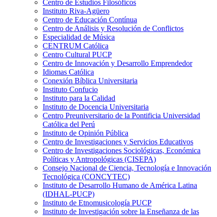
Centro de Estudios Filosóficos
Instituto Riva-Agüero
Centro de Educación Contínua
Centro de Análisis y Resolución de Conflictos
Especialidad de Música
CENTRUM Católica
Centro Cultural PUCP
Centro de Innovación y Desarrollo Emprendedor
Idiomas Católica
Conexión Bíblica Universitaria
Instituto Confucio
Instituto para la Calidad
Instituto de Docencia Universitaria
Centro Preuniversitario de la Pontificia Universidad
Católica del Perú
Instituto de Opinión Pública
Centro de Investigaciones y Servicios Educativos
Centro de Investigaciones Sociológicas, Económica
Políticas y Antropológicas (CISEPA)
Consejo Nacional de Ciencia, Tecnología e Innovación
Tecnológica (CONCYTEC)
Instituto de Desarrollo Humano de América Latina
(IDHAL-PUCP)
Instituto de Etnomusicología PUCP
Instituto de Investigación sobre la Enseñanza de las