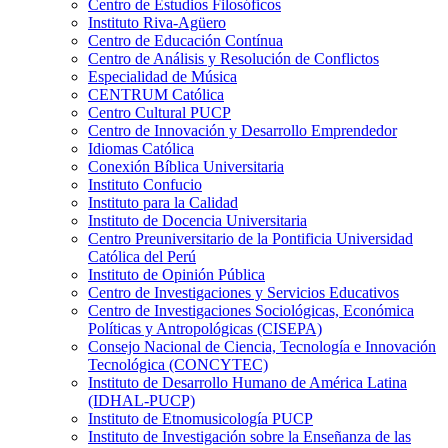
Centro de Estudios Filosóficos
Instituto Riva-Agüero
Centro de Educación Contínua
Centro de Análisis y Resolución de Conflictos
Especialidad de Música
CENTRUM Católica
Centro Cultural PUCP
Centro de Innovación y Desarrollo Emprendedor
Idiomas Católica
Conexión Bíblica Universitaria
Instituto Confucio
Instituto para la Calidad
Instituto de Docencia Universitaria
Centro Preuniversitario de la Pontificia Universidad
Católica del Perú
Instituto de Opinión Pública
Centro de Investigaciones y Servicios Educativos
Centro de Investigaciones Sociológicas, Económica
Políticas y Antropológicas (CISEPA)
Consejo Nacional de Ciencia, Tecnología e Innovación
Tecnológica (CONCYTEC)
Instituto de Desarrollo Humano de América Latina
(IDHAL-PUCP)
Instituto de Etnomusicología PUCP
Instituto de Investigación sobre la Enseñanza de las