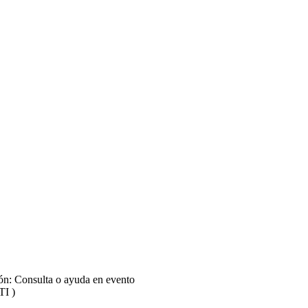
 Minería Canadiense en América Latina - Parte 06
ión: Consulta o ayuda en evento
TI )