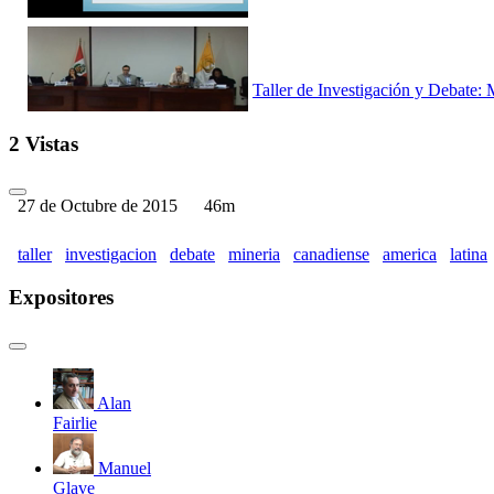
Taller de Investigación y Debate:
2 Vistas
27 de Octubre de 2015
46m
Taller de Investigación y Debate:
taller
investigacion
debate
mineria
canadiense
america
latina
Expositores
Taller de Investigación y Debate:
Alan
Fairlie
Manuel
Taller de Investigación y Debate: 
Glave