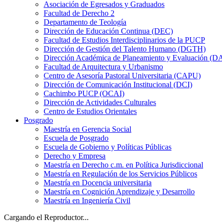
Asociación de Egresados y Graduados
Facultad de Derecho 2
Departamento de Teología
Dirección de Educación Continua (DEC)
Facultad de Estudios Interdisciplinarios de la PUCP
Dirección de Gestión del Talento Humano (DGTH)
Dirección Académica de Planeamiento y Evaluación (D
Facultad de Arquitectura y Urbanismo
Centro de Asesoría Pastoral Universitaria (CAPU)
Dirección de Comunicación Institucional (DCI)
Cachimbo PUCP (OCAI)
Dirección de Actividades Culturales
Centro de Estudios Orientales
Posgrado
Maestría en Gerencia Social
Escuela de Posgrado
Escuela de Gobierno y Políticas Públicas
Derecho y Empresa
Maestría en Derecho c.m. en Política Jurisdiccional
Maestría en Regulación de los Servicios Públicos
Maestría en Docencia universitaria
Maestría en Cognición Aprendizaje y Desarrollo
Maestría en Ingeniería Civil
Cargando el Reproductor...