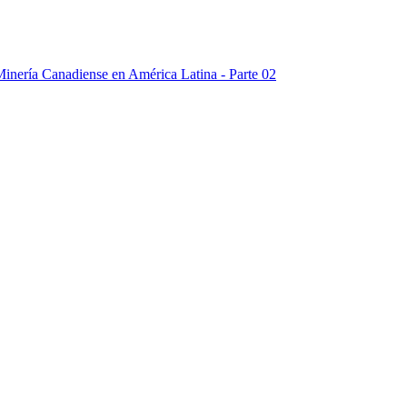
 Minería Canadiense en América Latina - Parte 02
 Minería Canadiense en América Latina - Parte 03
 Minería Canadiense en América Latina - Parte 04
Minería Canadiense en América Latina - Parte 05 - Preguntas