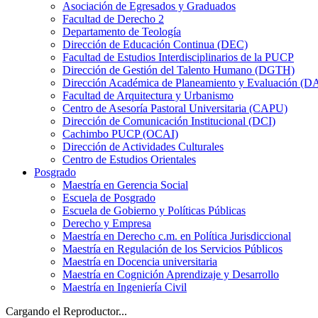
Asociación de Egresados y Graduados
Facultad de Derecho 2
Departamento de Teología
Dirección de Educación Continua (DEC)
Facultad de Estudios Interdisciplinarios de la PUCP
Dirección de Gestión del Talento Humano (DGTH)
Dirección Académica de Planeamiento y Evaluación (D
Facultad de Arquitectura y Urbanismo
Centro de Asesoría Pastoral Universitaria (CAPU)
Dirección de Comunicación Institucional (DCI)
Cachimbo PUCP (OCAI)
Dirección de Actividades Culturales
Centro de Estudios Orientales
Posgrado
Maestría en Gerencia Social
Escuela de Posgrado
Escuela de Gobierno y Políticas Públicas
Derecho y Empresa
Maestría en Derecho c.m. en Política Jurisdiccional
Maestría en Regulación de los Servicios Públicos
Maestría en Docencia universitaria
Maestría en Cognición Aprendizaje y Desarrollo
Maestría en Ingeniería Civil
Cargando el Reproductor...