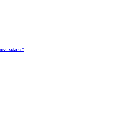
niversidades"
 en la Universidad"
na en la Universidad"