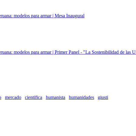
ruana: modelos para armar | Mesa Inaugural
uana: modelos para armar | Primer Panel - "La Sostenibilidad de las U
ruana: modelos para armar | Segundo Panel - "Formación especializada
o
mercado
cientifica
humanista
humanidades
giusti
uana: modelos para armar | Tercer Panel - "Formación ética y ciudada