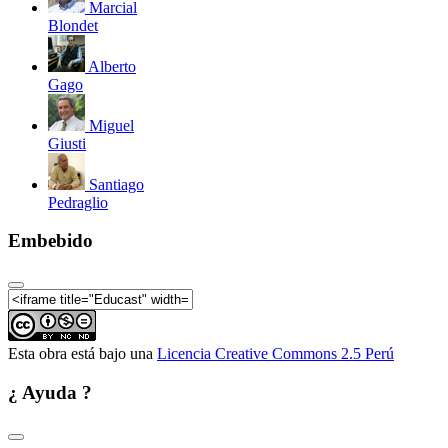
Marcial
Blondet
Alberto
Coloquio Nacional Universidad Per
Gago
Miguel
Giusti
Santiago
Pedraglio
Coloquio Nacional Universidad Per
Embebido
Coloquio Nacional Universidad Per
Esta obra está bajo una
Licencia Creative Commons 2.5 Perú
¿ Ayuda ?
Coloquio Nacional Universidad Pe