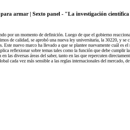
ara armar | Sexto panel - "La investigación científic
esando por un momento de definición. Luego de que el gobierno reaccionar
nimos de calidad, se aprobó una nueva ley universitaria, la 30220, y s
 Este nuevo marco ha llevado a que se plantee nuevamente cuál es el 
mplica reflexionar sobre temas tales como la función que debe cumplir 
ón en las diversas áreas del saber, tanto en las que repercuten directame
bal cada vez más sensible a las reglas internacionales del mercado, de l