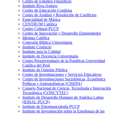
Centro de Estudios Filosóficos
Instituto Riva-Agüero
Centro de Educación Contínua
Centro de Análisis y Resolución de Conflictos
Especialidad de Música
CENTRUM Católica
Centro Cultural PUCP
Centro de Innovación y Desarrollo Emprendedor
Idiomas Católica
Conexión Bíblica Universitaria
Instituto Confucio
Instituto para la Calidad
Instituto de Docencia Universitaria
Centro Preuniversitario de la Pontificia Universidad
Católica del Perú
Instituto de Opinión Pública
Centro de Investigaciones y Servicios Educativos
Centro de Investigaciones Sociológicas, Económica
Políticas y Antropológicas (CISEPA)
Consejo Nacional de Ciencia, Tecnología e Innovación
Tecnológica (CONCYTEC)
Instituto de Desarrollo Humano de América Latina
(IDHAL-PUCP)
Instituto de Etnomusicología PUCP
Instituto de Investigación sobre la Enseñanza de las