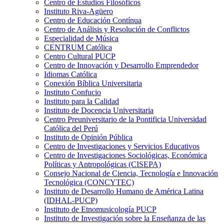
Centro de Estudios Filosóficos
Instituto Riva-Agüero
Centro de Educación Contínua
Centro de Análisis y Resolución de Conflictos
Especialidad de Música
CENTRUM Católica
Centro Cultural PUCP
Centro de Innovación y Desarrollo Emprendedor
Idiomas Católica
Conexión Bíblica Universitaria
Instituto Confucio
Instituto para la Calidad
Instituto de Docencia Universitaria
Centro Preuniversitario de la Pontificia Universidad
Católica del Perú
Instituto de Opinión Pública
Centro de Investigaciones y Servicios Educativos
Centro de Investigaciones Sociológicas, Económica
Políticas y Antropológicas (CISEPA)
Consejo Nacional de Ciencia, Tecnología e Innovación
Tecnológica (CONCYTEC)
Instituto de Desarrollo Humano de América Latina
(IDHAL-PUCP)
Instituto de Etnomusicología PUCP
Instituto de Investigación sobre la Enseñanza de las