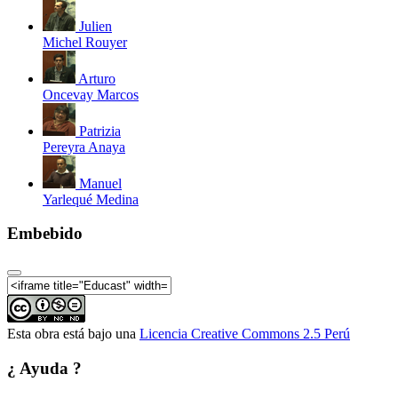
Julien
Michel Rouyer
Arturo
Oncevay Marcos
Patrizia
Pereyra Anaya
Manuel
Yarlequé Medina
Embebido
Esta obra está bajo una
Licencia Creative Commons 2.5 Perú
¿ Ayuda ?