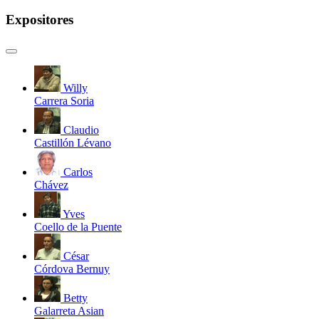
Expositores
Willy
Carrera Soria
Claudio
Castillón Lévano
Carlos
Chávez
Yves
Coello de la Puente
César
Córdova Bernuy
Betty
Galarreta Asian