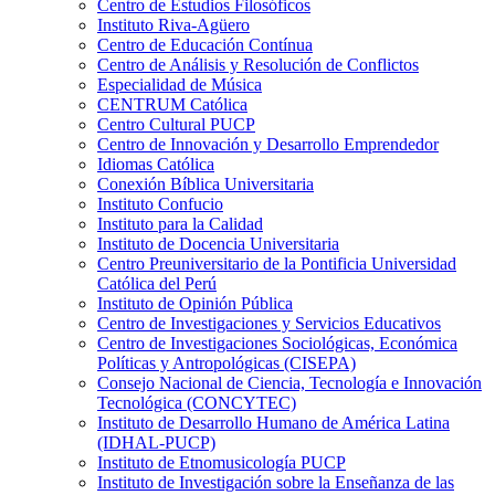
Centro de Estudios Filosóficos
Instituto Riva-Agüero
Centro de Educación Contínua
Centro de Análisis y Resolución de Conflictos
Especialidad de Música
CENTRUM Católica
Centro Cultural PUCP
Centro de Innovación y Desarrollo Emprendedor
Idiomas Católica
Conexión Bíblica Universitaria
Instituto Confucio
Instituto para la Calidad
Instituto de Docencia Universitaria
Centro Preuniversitario de la Pontificia Universidad
Católica del Perú
Instituto de Opinión Pública
Centro de Investigaciones y Servicios Educativos
Centro de Investigaciones Sociológicas, Económica
Políticas y Antropológicas (CISEPA)
Consejo Nacional de Ciencia, Tecnología e Innovación
Tecnológica (CONCYTEC)
Instituto de Desarrollo Humano de América Latina
(IDHAL-PUCP)
Instituto de Etnomusicología PUCP
Instituto de Investigación sobre la Enseñanza de las