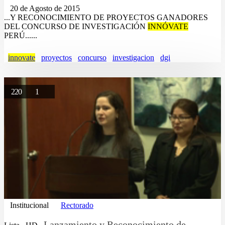
20 de Agosto de 2015
...Y RECONOCIMIENTO DE PROYECTOS GANADORES
DEL CONCURSO DE INVESTIGACIÓN
INNÓVATE
PERÚ......
innovate
proyectos
concurso
investigacion
dgi
220
1
Institucional
Rectorado
Lanzamiento y Reconocimiento de