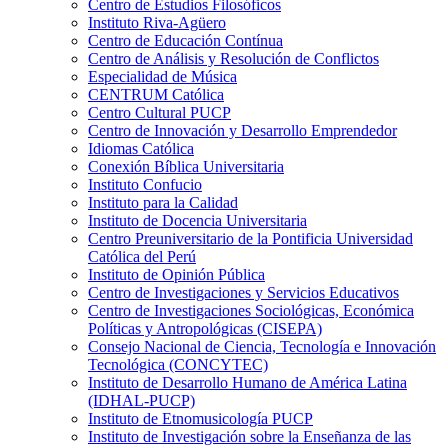
Centro de Estudios Filosóficos
Instituto Riva-Agüero
Centro de Educación Contínua
Centro de Análisis y Resolución de Conflictos
Especialidad de Música
CENTRUM Católica
Centro Cultural PUCP
Centro de Innovación y Desarrollo Emprendedor
Idiomas Católica
Conexión Bíblica Universitaria
Instituto Confucio
Instituto para la Calidad
Instituto de Docencia Universitaria
Centro Preuniversitario de la Pontificia Universidad
Católica del Perú
Instituto de Opinión Pública
Centro de Investigaciones y Servicios Educativos
Centro de Investigaciones Sociológicas, Económica
Políticas y Antropológicas (CISEPA)
Consejo Nacional de Ciencia, Tecnología e Innovación
Tecnológica (CONCYTEC)
Instituto de Desarrollo Humano de América Latina
(IDHAL-PUCP)
Instituto de Etnomusicología PUCP
Instituto de Investigación sobre la Enseñanza de las