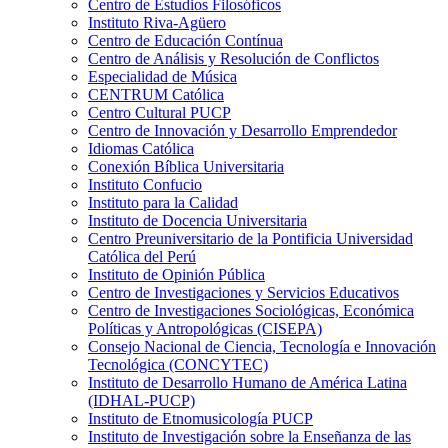
Centro de Estudios Filosóficos
Instituto Riva-Agüero
Centro de Educación Contínua
Centro de Análisis y Resolución de Conflictos
Especialidad de Música
CENTRUM Católica
Centro Cultural PUCP
Centro de Innovación y Desarrollo Emprendedor
Idiomas Católica
Conexión Bíblica Universitaria
Instituto Confucio
Instituto para la Calidad
Instituto de Docencia Universitaria
Centro Preuniversitario de la Pontificia Universidad
Católica del Perú
Instituto de Opinión Pública
Centro de Investigaciones y Servicios Educativos
Centro de Investigaciones Sociológicas, Económica
Políticas y Antropológicas (CISEPA)
Consejo Nacional de Ciencia, Tecnología e Innovación
Tecnológica (CONCYTEC)
Instituto de Desarrollo Humano de América Latina
(IDHAL-PUCP)
Instituto de Etnomusicología PUCP
Instituto de Investigación sobre la Enseñanza de las