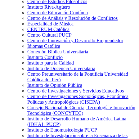
Centro de Estudios Filosóficos
Instituto Riva-Agüero
Centro de Educación Contínua
Centro de Análisis y Resolución de Conflictos
Especialidad de Música
CENTRUM Católica
Centro Cultural PUCP
Centro de Innovación y Desarrollo Emprendedor
Idiomas Católica
Conexión Bíblica Universitaria
Instituto Confucio
Instituto para la Calidad
Instituto de Docencia Universitaria
Centro Preuniversitario de la Pontificia Universidad
Católica del Perú
Instituto de Opinión Pública
Centro de Investigaciones y Servicios Educativos
Centro de Investigaciones Sociológicas, Económica
Políticas y Antropológicas (CISEPA)
Consejo Nacional de Ciencia, Tecnología e Innovación
Tecnológica (CONCYTEC)
Instituto de Desarrollo Humano de América Latina
(IDHAL-PUCP)
Instituto de Etnomusicología PUCP
Instituto de Investigación sobre la Enseñanza de las