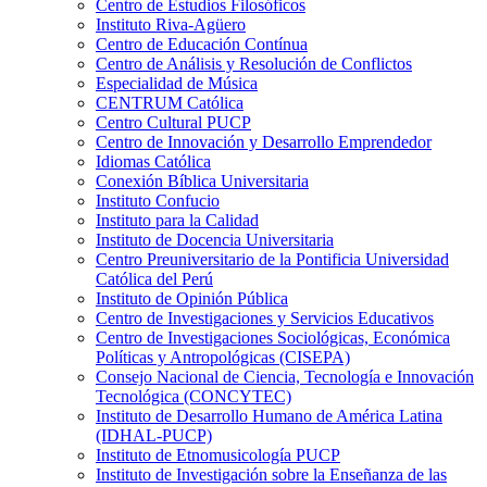
Centro de Estudios Filosóficos
Instituto Riva-Agüero
Centro de Educación Contínua
Centro de Análisis y Resolución de Conflictos
Especialidad de Música
CENTRUM Católica
Centro Cultural PUCP
Centro de Innovación y Desarrollo Emprendedor
Idiomas Católica
Conexión Bíblica Universitaria
Instituto Confucio
Instituto para la Calidad
Instituto de Docencia Universitaria
Centro Preuniversitario de la Pontificia Universidad
Católica del Perú
Instituto de Opinión Pública
Centro de Investigaciones y Servicios Educativos
Centro de Investigaciones Sociológicas, Económica
Políticas y Antropológicas (CISEPA)
Consejo Nacional de Ciencia, Tecnología e Innovación
Tecnológica (CONCYTEC)
Instituto de Desarrollo Humano de América Latina
(IDHAL-PUCP)
Instituto de Etnomusicología PUCP
Instituto de Investigación sobre la Enseñanza de las