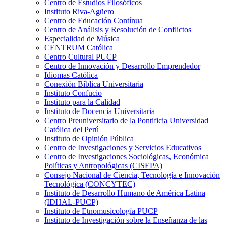
Centro de Estudios Filosóficos
Instituto Riva-Agüero
Centro de Educación Contínua
Centro de Análisis y Resolución de Conflictos
Especialidad de Música
CENTRUM Católica
Centro Cultural PUCP
Centro de Innovación y Desarrollo Emprendedor
Idiomas Católica
Conexión Bíblica Universitaria
Instituto Confucio
Instituto para la Calidad
Instituto de Docencia Universitaria
Centro Preuniversitario de la Pontificia Universidad
Católica del Perú
Instituto de Opinión Pública
Centro de Investigaciones y Servicios Educativos
Centro de Investigaciones Sociológicas, Económica
Políticas y Antropológicas (CISEPA)
Consejo Nacional de Ciencia, Tecnología e Innovación
Tecnológica (CONCYTEC)
Instituto de Desarrollo Humano de América Latina
(IDHAL-PUCP)
Instituto de Etnomusicología PUCP
Instituto de Investigación sobre la Enseñanza de las