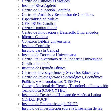
Centro de Estudios Filosóficos
Instituto Riva-Agüero
Centro de Educación Contínua
Centro de Análisis y Resolución de Conflictos
Especialidad de Música
CENTRUM Católica
Centro Cultural PUCP
Centro de Innovación y Desarrollo Emprendedor
Idiomas Católica
Conexión Bíblica Universitaria
Instituto Confucio
Instituto para la Calidad
Instituto de Docencia Universitaria
Centro Preuniversitario de la Pontificia Universidad
Católica del Perú
Instituto de Opinión Pública
Centro de Investigaciones y Servicios Educativos
Centro de Investigaciones Sociológicas, Económica
Políticas y Antropológicas (CISEPA)
Consejo Nacional de Ciencia, Tecnología e Innovación
Tecnológica (CONCYTEC)
Instituto de Desarrollo Humano de América Latina
(IDHAL-PUCP)
Instituto de Etnomusicología PUCP
Instituto de Investigación sobre la Enseñanza de las