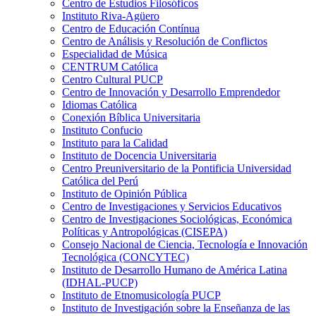
Centro de Estudios Filosóficos
Instituto Riva-Agüero
Centro de Educación Contínua
Centro de Análisis y Resolución de Conflictos
Especialidad de Música
CENTRUM Católica
Centro Cultural PUCP
Centro de Innovación y Desarrollo Emprendedor
Idiomas Católica
Conexión Bíblica Universitaria
Instituto Confucio
Instituto para la Calidad
Instituto de Docencia Universitaria
Centro Preuniversitario de la Pontificia Universidad
Católica del Perú
Instituto de Opinión Pública
Centro de Investigaciones y Servicios Educativos
Centro de Investigaciones Sociológicas, Económica
Políticas y Antropológicas (CISEPA)
Consejo Nacional de Ciencia, Tecnología e Innovación
Tecnológica (CONCYTEC)
Instituto de Desarrollo Humano de América Latina
(IDHAL-PUCP)
Instituto de Etnomusicología PUCP
Instituto de Investigación sobre la Enseñanza de las