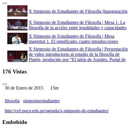
X Simposio de Estudiantes de Filosofía |Inauguración
X Simposio de Estudiantes de Filosofía | Mesa 1. La
filosofía de la acción: entre legalidades y capacidades
X Simposio de Estudiantes de Filosofía | Mesa
magistral 1. El significado: cuatro intraducciones
X Simposio de Estudiantes de Filosofía | Presentación
de video introductorio al estudio de la filosofía de
Platón, producido por “El talón de Aquiles. Portal de
recursos para la enseñanza de la filosofía”
176 Vistas
X Simposio de Estudiantes de Filosofía | Mesa 2.
Desde la muerte de la metafísica hacia la metafísica
de la muerte
30 de Enero de 2015
15m
X Simposio de Estudiantes de Filosofía | Mesa 3.
Filosofía, existencia y contemporaneidad
filosofia
simposioestudiantes
X Simposio de Estudiantes de Filosofía | Mesa 4.
Necesidad, posibilidad y causalidad
http://cef.pucp.edu.pe/agenda/x-simposio-de-estudiantes/
X Simposio de Estudiantes de Filosofía | Presentación
de "Márgenes de la memoria: taller de poesía e
Embebido
imaginarios urbanos con internos del E.P. Miguel