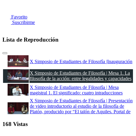
Favorito
Suscribirme
Lista de Reproducción
X Simposio de Estudiantes de Filosofía |Inauguración
X Simposio de Estudiantes de Filosofía | Mesa 1. La
filosofía de la acción: entre legalidades y capacidades
X Simposio de Estudiantes de Filosofía | Mesa
magistral 1. El significado: cuatro intraducciones
X Simposio de Estudiantes de Filosofía | Presentación
de video introductorio al estudio de la filosofía de
Platón, producido por “El talón de Aquiles. Portal de
recursos para la enseñanza de la filosofía”
168 Vistas
X Simposio de Estudiantes de Filosofía | Mesa 2.
Desde la muerte de la metafísica hacia la metafísica
de la muerte