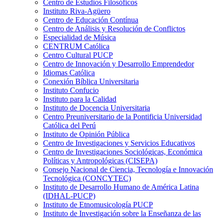
Centro de Estudios Filosóficos
Instituto Riva-Agüero
Centro de Educación Contínua
Centro de Análisis y Resolución de Conflictos
Especialidad de Música
CENTRUM Católica
Centro Cultural PUCP
Centro de Innovación y Desarrollo Emprendedor
Idiomas Católica
Conexión Bíblica Universitaria
Instituto Confucio
Instituto para la Calidad
Instituto de Docencia Universitaria
Centro Preuniversitario de la Pontificia Universidad
Católica del Perú
Instituto de Opinión Pública
Centro de Investigaciones y Servicios Educativos
Centro de Investigaciones Sociológicas, Económica
Políticas y Antropológicas (CISEPA)
Consejo Nacional de Ciencia, Tecnología e Innovación
Tecnológica (CONCYTEC)
Instituto de Desarrollo Humano de América Latina
(IDHAL-PUCP)
Instituto de Etnomusicología PUCP
Instituto de Investigación sobre la Enseñanza de las