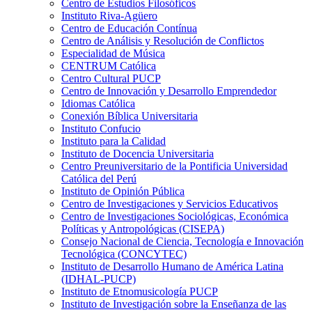
Centro de Estudios Filosóficos
Instituto Riva-Agüero
Centro de Educación Contínua
Centro de Análisis y Resolución de Conflictos
Especialidad de Música
CENTRUM Católica
Centro Cultural PUCP
Centro de Innovación y Desarrollo Emprendedor
Idiomas Católica
Conexión Bíblica Universitaria
Instituto Confucio
Instituto para la Calidad
Instituto de Docencia Universitaria
Centro Preuniversitario de la Pontificia Universidad
Católica del Perú
Instituto de Opinión Pública
Centro de Investigaciones y Servicios Educativos
Centro de Investigaciones Sociológicas, Económica
Políticas y Antropológicas (CISEPA)
Consejo Nacional de Ciencia, Tecnología e Innovación
Tecnológica (CONCYTEC)
Instituto de Desarrollo Humano de América Latina
(IDHAL-PUCP)
Instituto de Etnomusicología PUCP
Instituto de Investigación sobre la Enseñanza de las