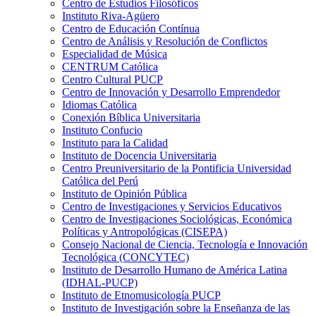
Centro de Estudios Filosóficos
Instituto Riva-Agüero
Centro de Educación Contínua
Centro de Análisis y Resolución de Conflictos
Especialidad de Música
CENTRUM Católica
Centro Cultural PUCP
Centro de Innovación y Desarrollo Emprendedor
Idiomas Católica
Conexión Bíblica Universitaria
Instituto Confucio
Instituto para la Calidad
Instituto de Docencia Universitaria
Centro Preuniversitario de la Pontificia Universidad
Católica del Perú
Instituto de Opinión Pública
Centro de Investigaciones y Servicios Educativos
Centro de Investigaciones Sociológicas, Económica
Políticas y Antropológicas (CISEPA)
Consejo Nacional de Ciencia, Tecnología e Innovación
Tecnológica (CONCYTEC)
Instituto de Desarrollo Humano de América Latina
(IDHAL-PUCP)
Instituto de Etnomusicología PUCP
Instituto de Investigación sobre la Enseñanza de las