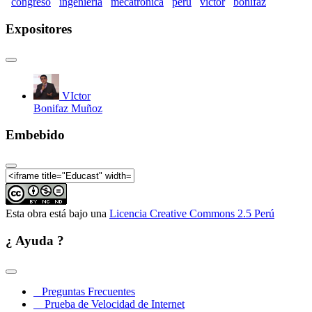
congreso
ingenieria
mecatronica
peru
victor
bonifaz
II CONGRESO DE INGENIERÍA
MECATRÓNICA DEL PERÚ (Parte 8)
Expositores
II CONGRESO DE INGENIERÍA
MECATRÓNICA DEL PERÚ (Parte 9)
II CONGRESO DE INGENIERÍA
MECATRÓNICA DEL PERÚ (Parte 10)
VIctor
Bonifaz Muñoz
II CONGRESO DE INGENIERÍA
MECATRÓNICA DEL PERÚ (Parte 11)
Embebido
II CONGRESO DE INGENIERÍA
MECATRÓNICA DEL PERÚ (Parte 12)
II CONGRESO DE INGENIERÍA
MECATRÓNICA DEL PERÚ (Parte 13)
II CONGRESO DE INGENIERÍA
Esta obra está bajo una
Licencia Creative Commons 2.5 Perú
MECATRÓNICA DEL PERÚ (Parte 14)
¿ Ayuda ?
II CONGRESO DE INGENIERÍA
MECATRÓNICA DEL PERÚ (Parte 15)
II CONGRESO DE INGENIERÍA
MECATRÓNICA DEL PERÚ (Parte 16)
Preguntas Frecuentes
Prueba de Velocidad de Internet
II CONGRESO DE INGENIERÍA