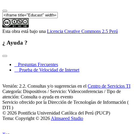
Investigación en la Historiografía Contemporánea:
Mesa 05
Coloquio Internacional Nuevas Tendencias de
Investigación en la Historiografía Contemporánea:
Mesa 06
Coloquio Internacional Nuevas Tendencias de
Esta obra está bajo una
Licencia Creative Commons 2.5 Perú
Investigación en la Historiografía Contemporánea
¿ Ayuda ?
Coloquio Internacional Nuevas Tendencias de
Investigación en la Historiografía Contemporánea:
Mesa 07
Coloquio Internacional Nuevas Tendencias de
Preguntas Frecuentes
Investigación en la Historiografía Contemporánea:
Prueba de Velocidad de Internet
Mesa 08
Coloquio Internacional Nuevas Tendencias de
Investigación en la Historiografía Contemporánea:
Versión: 2.2. Consultas y/o sugerencias en el
Centro de Servicios TI
Mesa 09
Categoría: Dispositivos / Servicio: Videoconferencias / Tipo de
Coloquio Internacional Nuevas Tendencias de
atención: Consulta o ayuda en evento
Investigación en la Historiografía Contemporánea:
Servicio ofrecido por la Dirección de Tecnologías de Información (
Mesa 10
DTI )
© 2026 Pontificia Universidad Católica del Perú (PUCP)
Entrevista Dr. Orrego y Dr. Manuel Chust
Tema: Copyright © 2026
Almsaeed Studio
Entrevista Dra Claudia Rosas y Dra. Claudia Rosas
Dr. Juan Marchena