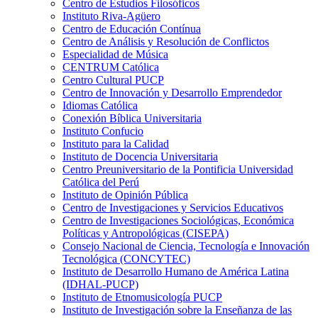
Centro de Estudios Filosóficos
Instituto Riva-Agüero
Centro de Educación Contínua
Centro de Análisis y Resolución de Conflictos
Especialidad de Música
CENTRUM Católica
Centro Cultural PUCP
Centro de Innovación y Desarrollo Emprendedor
Idiomas Católica
Conexión Bíblica Universitaria
Instituto Confucio
Instituto para la Calidad
Instituto de Docencia Universitaria
Centro Preuniversitario de la Pontificia Universidad
Católica del Perú
Instituto de Opinión Pública
Centro de Investigaciones y Servicios Educativos
Centro de Investigaciones Sociológicas, Económica
Políticas y Antropológicas (CISEPA)
Consejo Nacional de Ciencia, Tecnología e Innovación
Tecnológica (CONCYTEC)
Instituto de Desarrollo Humano de América Latina
(IDHAL-PUCP)
Instituto de Etnomusicología PUCP
Instituto de Investigación sobre la Enseñanza de las