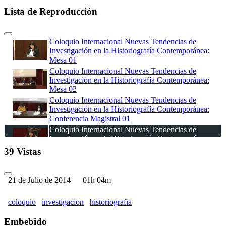
Lista de Reproducción
Coloquio Internacional Nuevas Tendencias de
Investigación en la Historiografía Contemporánea:
Mesa 01
Coloquio Internacional Nuevas Tendencias de
Investigación en la Historiografía Contemporánea:
Mesa 02
Coloquio Internacional Nuevas Tendencias de
Investigación en la Historiografía Contemporánea:
Conferencia Magistral 01
Coloquio Internacional Nuevas Tendencias de
Investigación en la Historiografía Contemporánea:
Conferencia Magistral 02
39 Vistas
Coloquio Internacional Nuevas Tendencias de
Investigación en la Historiografía Contemporánea:
Mesa 03
21 de Julio de 2014
01h 04m
Coloquio Internacional Nuevas Tendencias de
Investigación en la Historiografía Contemporánea:
coloquio
investigacion
historiografia
Mesa 4
Coloquio Internacional Nuevas Tendencias de
Embebido