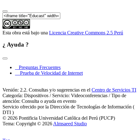
Investigación en la Historiografía Contemporánea:
Mesa 05
Coloquio Internacional Nuevas Tendencias de
Investigación en la Historiografía Contemporánea:
Mesa 06
Coloquio Internacional Nuevas Tendencias de
Esta obra está bajo una
Licencia Creative Commons 2.5 Perú
Investigación en la Historiografía Contemporánea
¿ Ayuda ?
Coloquio Internacional Nuevas Tendencias de
Investigación en la Historiografía Contemporánea:
Mesa 07
Coloquio Internacional Nuevas Tendencias de
Preguntas Frecuentes
Investigación en la Historiografía Contemporánea:
Prueba de Velocidad de Internet
Mesa 08
Coloquio Internacional Nuevas Tendencias de
Investigación en la Historiografía Contemporánea:
Versión: 2.2. Consultas y/o sugerencias en el
Centro de Servicios TI
Mesa 09
Categoría: Dispositivos / Servicio: Videoconferencias / Tipo de
Coloquio Internacional Nuevas Tendencias de
atención: Consulta o ayuda en evento
Investigación en la Historiografía Contemporánea:
Servicio ofrecido por la Dirección de Tecnologías de Información (
Mesa 10
DTI )
© 2026 Pontificia Universidad Católica del Perú (PUCP)
Entrevista Dr. Orrego y Dr. Manuel Chust
Tema: Copyright © 2026
Almsaeed Studio
Entrevista Dra Claudia Rosas y Dra. Claudia Rosas
Dr. Juan Marchena