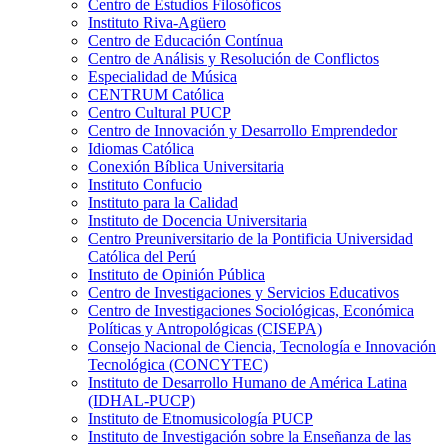
Centro de Estudios Filosóficos
Instituto Riva-Agüero
Centro de Educación Contínua
Centro de Análisis y Resolución de Conflictos
Especialidad de Música
CENTRUM Católica
Centro Cultural PUCP
Centro de Innovación y Desarrollo Emprendedor
Idiomas Católica
Conexión Bíblica Universitaria
Instituto Confucio
Instituto para la Calidad
Instituto de Docencia Universitaria
Centro Preuniversitario de la Pontificia Universidad
Católica del Perú
Instituto de Opinión Pública
Centro de Investigaciones y Servicios Educativos
Centro de Investigaciones Sociológicas, Económica
Políticas y Antropológicas (CISEPA)
Consejo Nacional de Ciencia, Tecnología e Innovación
Tecnológica (CONCYTEC)
Instituto de Desarrollo Humano de América Latina
(IDHAL-PUCP)
Instituto de Etnomusicología PUCP
Instituto de Investigación sobre la Enseñanza de las